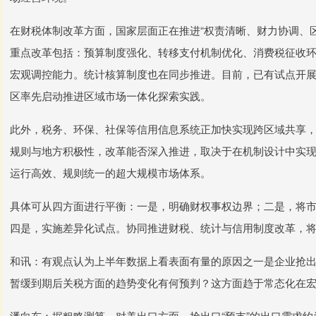
在财税体制改革方面，国家层面正在推进“权责清晰、财力协调、
重点改革包括：预算制度强化、转移支付机制优化、消费税征收
宏观调控能力。统计核算制度也在同步推进。目前，已有试点开
区率先启动推进区域市场一体化探索实践。
此外，税务、环保、社保等信用信息系统正加快实现跨区域共享
规则与地方积极性，改革能否深入推进，取决于在机制设计中实现
运行高效、规则统一的超大规模市场体系。
具体可从四方面进行平衡：一是，明确财权事权边界；二是，将
四是，实施差异化试点。协同推进财税、统计与信用制度改革，
和讯：有观点认为上半年数据上看表面有量的原因之一是企业抢出
暂缓到期后关税方面的趋势变化有何预判？这方面趋于常态化在
潘向东：据粗略测算，对美出口方面，抢出口“预支”的出口需求约为20