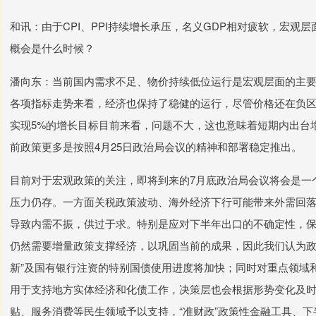
和讯：由于CPI、PPI持续增长承压，名义GDP相对疲软，宏
概会是什么时候？
潘向东：当前国内需求不足、物价持续低位运行是宏观层面的主要矛
各项指标走势来看，经济也保持了稳健的运行，尽管价格还在负区间
实现5%的增长目标目前来看，问题不大，这也意味着短期内出台
前政策更多是按照4月25日政治局会议的精神和部署稳定推出。
目前对于宏观政策的关注，即将到来的7月底政治局会议将会是一
压力仍存。一方面关税政策波动、海外经济下行可能带来外需回落
导致内需不振，供过于求。特别是应对下半年出口的不确定性，保
仍然需要增量政策支撑经济，以巩固当前的成果，因此我们认为政
新”及国有银行注资的特别国债使用进度将加快；同时对重点领域
用于支持地方实体经济和化债工作，决策层也会根据形势变化及
贴、服务消费等民生领域予以支持，“准财政”政策性金融工具、