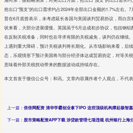
抢出口“预支”的出口需求约占2024年全部出口金额的1.7%左右
普在6月底曾表示，未考虑延长各国与美国谈判贸易协议，而白宫称
状来看，大部分进展缓慢。英国虽于5月达成初步协议，包括钢铝
在反制关税准备，同时也在寻求有限的关税减免，谈判仍在继续
上遇到重大障碍，预计关税谈判将长期化。从市场影响来看，后
态，乐观情形下预计美国将与部分经济体达成贸易协定，对等关
意味着外部关税扰动带来的数据波动或持续存在。
本文首发于微信公众号：和讯。文章内容属作者个人观点，不代
上一篇：
倍倍网配资 清华学霸创业拿下IPO 这些顶级机构撑起极智嘉
下一篇：
股市策略配资APP下载 涉贷款管理七项违规 杭州银行上海分