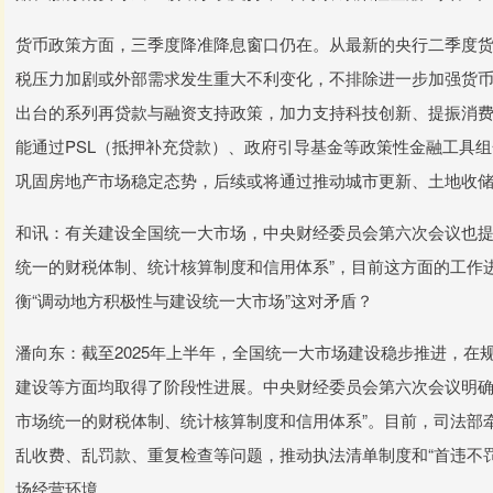
货币政策方面，三季度降准降息窗口仍在。从最新的央行二季度
税压力加剧或外部需求发生重大不利变化，不排除进一步加强货
出台的系列再贷款与融资支持政策，加力支持科技创新、提振消费，
能通过PSL（抵押补充贷款）、政府引导基金等政策性金融工具
巩固房地产市场稳定态势，后续或将通过推动城市更新、土地收
和讯：有关建设全国统一大市场，中央财经委员会第六次会议也提
统一的财税体制、统计核算制度和信用体系”，目前这方面的工作
衡“调动地方积极性与建设统一大市场”这对矛盾？
潘向东：截至2025年上半年，全国统一大市场建设稳步推进，
建设等方面均取得了阶段性进展。中央财经委员会第六次会议明确
市场统一的财税体制、统计核算制度和信用体系”。目前，司法部
乱收费、乱罚款、重复检查等问题，推动执法清单制度和“首违不
场经营环境。