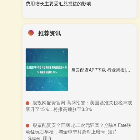
费用增长主要受汇兑损益的影响
推荐资讯
启云配资APP下载 行业周报|生物制品指数跌-0.98%, 跑输上证指数3.09%
​股投网配资官网 高盛预警：美国基准关税税率或
跃升至15%，将推高通胀至3.3%
​股票配资安全官网 老二次元狂喜？崩铁X Fate联
动猛玩古早梗，与全球型月厨对上暗号_短片
_Saber_职介