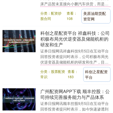
床产品暂未直接向小鹏汽车供货，而是服
务于小鹏汽车的供应商配套体系，为其相
分类：配资炒
查看：
美原油期货配
关零部件加工环....
股合同
108
资官网
科创之星配资平台 祥鑫科技：公司
积极布局光伏逆变器及储能机柜的
研发和生产
证券日报网讯祥鑫科技9月5日在互动平台
回答投资者提问时表示，公司积极布局光
伏逆变器及储能机柜的研发和生产，目前
已经向H客户、锦浪科技、Enphase、C客
分类：股票配资
查看：
科创之星配资
户、亿....
常识
183
平台
广州配资网APP下载 顺丰控股：公
司持续完善服务能力与产品体系
证券日报网讯顺丰控股9月5日在互动平台
回答投资者提问时表示，如今快递渗透到