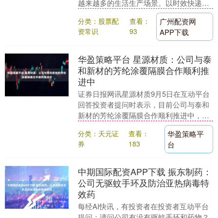
越来越多的生活生产场景。以时效快递业
务为例，件量覆盖不仅包括传统认知的商
分类：股票配
查看：
广州配资网
务文件寄递，还....
资常识
93
APP下载
华盈策略平台 星源材质：公司与泰
和新材的芳纶涂覆隔膜合作顺利推
进中
证券日报网讯星源材质9月5日在互动平台
回答投资者提问时表示，目前公司与泰和
新材的芳纶涂覆隔膜合作顺利推进中，具
体经营数据敬请关注公司在指定信息披露
分类：天元证
查看：
华盈策略平
媒体披露的定期....
券
183
台
中期国际配资APP下载 振东制药：
公司无驱蚊手环及防治亚热病毒特
效药
每经AI快讯，有投资者在投资者互动平台
提问：请问公司有没有驱蚊手环和药物？