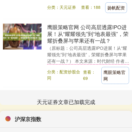
示，公司高频高速铜箔产品已实现生....
分类：天元证券
查看：188
扬帆配资
鹰眼策略官网 公司高层透露IPO进
展！从“耀耀领先”到“地表最强”，荣
耀折叠屏与苹果还有一战？
（原标题：公司高层透露IPO进展！从“耀
耀领先”到“地表最强”，荣耀折叠屏与苹果
还有一战？） 本文来源：时代财经 作者：
郭美婷 “今天借着旗舰产品发布会，我们
分类：配资炒股合
查看：
鹰眼策略官
做....
同
69
网
天元证券文章已加载完成
沪深京指数