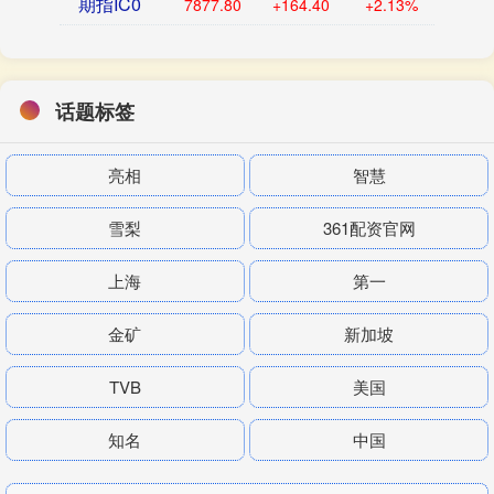
期指IC0
7877.80
+164.40
+2.13%
话题标签
亮相
智慧
雪梨
361配资官网
上海
第一
金矿
新加坡
TVB
美国
知名
中国