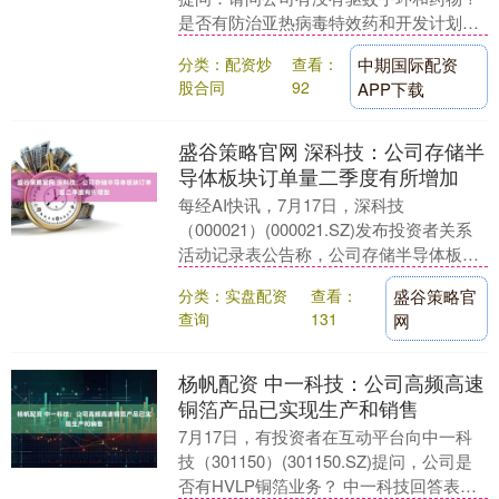
是否有防治亚热病毒特效药和开发计划？
振东制药（300158.SZ）7月31日在投资
分类：配资炒
查看：
中期国际配资
者....
股合同
92
APP下载
盛谷策略官网 深科技：公司存储半
导体板块订单量二季度有所增加
每经AI快讯，7月17日，深科技
（000021）(000021.SZ)发布投资者关系
活动记录表公告称，公司存储半导体板块
以满足主要客户需求来推进扩产计划，二
分类：实盘配资
查看：
盛谷策略官
季度....
查询
131
网
杨帆配资 中一科技：公司高频高速
铜箔产品已实现生产和销售
7月17日，有投资者在互动平台向中一科
技（301150）(301150.SZ)提问，公司是
否有HVLP铜箔业务？ 中一科技回答表