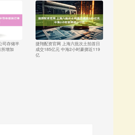
公司存储半
捷翔配资官网 上海六批次土拍首日
有所增加
成交185亿元 中海2小时豪掷近119
亿