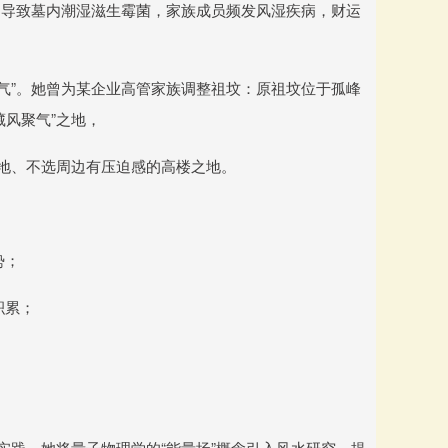
，导致墓内潮湿滋生霉菌，家族成员频发风湿疾病，财运
理气”。她曾为某企业高管家族调整祖坟：原祖坟位于孤峰
风聚气”之地，
绝地、不选周边有压迫感的高楼之地。
势；
积累；
；
实践。她将量子物理学的“能量场”概念引入风水研究，提