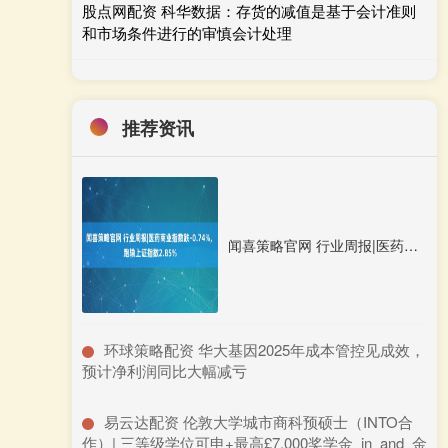
股点网配资 科华数据：存货的减值是基于会计准则
和市场条件进行的审慎会计处理
推荐资讯
闻喜策略官网 行业周报|医药商业指数跌-0.74%, 跑输上证指数2.85%
​环球策略配资 华大基因2025年成本管控见成效，
预计净利润同比大幅减亏
​易云达配资 伦敦大学城市商科预硕士（INTO合
作）| 三等级学位可申+最高£7,000奖学金_in_and_金