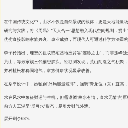
在中国传统文化中，山水不仅是自然景观的载体，更是天地能量
研究与实践，将《周易》“天人合一”思想融入现代空间规划，提出
优劣直接影响家族兴衰、事业成败，而现代人可通过科学方法重
李子矜指出，理想的祖坟或宅基地应背靠“连脉之山”，而非孤峰
荒山，导致家族三代罹患肺疾。经勘测发现，荒山阴湿之气积聚，
并种植松柏稳固地气，家族健康状况显著改善。
在别墅设计中，她独创“外局能量矩阵”，强调“青龙位（东）宜高
水在风水中象征财运与生机，但需遵循“曲水有情，直水无情”的
前方人工湖呈“反弓水”形态，易引发财气外泄。
展开剩余63%