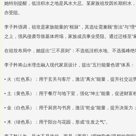
她特别提醒，低洼积水之地是风水大忌。某家族祖坟因长期积水
亦受阻。
李子矜强调，祖坟是家族能量的“根脉”，其选址需兼顾“形法”与“
之上，强风侵袭导致墓体坍塌，家族成员事业受阻。通过迁移至“藏
在祖坟布局中，她提出“三不原则”：不选低洼积水地、不选孤峰
李子矜将山水理念融入现代家居设计，提出“五行能量色谱”体系：
• 火（红色系）：用于玄关与客厅，激活“离火”能量，提升社交运
• 土（黄色系）：用于餐厅与地下室，强化“坤土”能量，促进财富
• 金（白色系）：用于厨房与书房，激活“乾金”能量，提升决策力
• 木（绿色系）：用于阳台与花园，形成“生发之气”。
李子矜认为，风水不是迷信，而是《周易》“观物取象”思想的空间