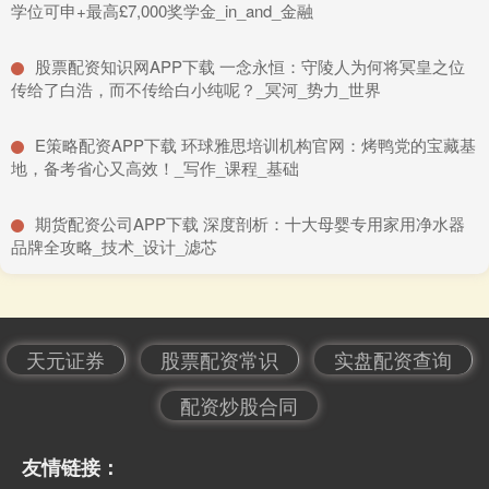
学位可申+最高£7,000奖学金_in_and_金融
​股票配资知识网APP下载 一念永恒：守陵人为何将冥皇之位
传给了白浩，而不传给白小纯呢？_冥河_势力_世界
​E策略配资APP下载 环球雅思培训机构官网：烤鸭党的宝藏基
地，备考省心又高效！_写作_课程_基础
​期货配资公司APP下载 深度剖析：十大母婴专用家用净水器
品牌全攻略_技术_设计_滤芯
天元证券
股票配资常识
实盘配资查询
配资炒股合同
友情链接：