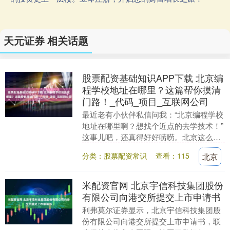
天元证券 相关话题
股票配资基础知识APP下载 北京编
程学校地址在哪里？这篇帮你摸清
门路！_代码_项目_互联网公司
最近老有小伙伴私信问我：“北京编程学校
地址在哪里啊？想找个近点的去学技术！”
这事儿吧，还真得好好唠唠。北京这么
大，编程学校确实不少，但具体位置得看
分类：股票配资常识
查看：115
北京
你想往哪个区....
米配资官网 北京宇信科技集团股份
有限公司向港交所提交上市申请书
利弗莫尔证券显示，北京宇信科技集团股
份有限公司向港交所提交上市申请书，联