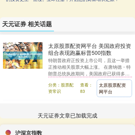
天元证券 相关话题
太原股票配资网平台 美国政府投资
组合表现跑赢标普500指数
特朗普政府正投资上市公司，且这一举措
正推动相关股票大幅上涨。 在唐纳德・特
朗普总统执政期间，美国政府已获得多家
公司的股权，包括英特尔（INTC）、MP
分类：股票配
查看：
太原股票配资
材料（M....
资常识
83
网平台
天元证券文章已加载完成
沪深京指数