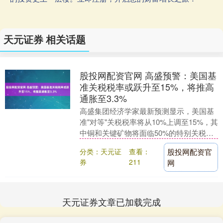
天元证券 相关话题
股投网配资官网 高盛预警：美国基
准关税税率或跃升至15%，将推高
通胀至3.3%
高盛集团经济学家最新预测显示，美国基
准"对等"关税税率将从10%上调至15%，其
中铜和关键矿物将面临50%的特别关税
——此举可能加剧通胀压力并抑制经济增
分类：天元证
查看：
股投网配资官
长。 该....
券
211
网
天元证券文章已加载完成